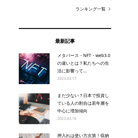
ランキング一覧
ス
と
最新記事
メタバース・NFT・web3.0
の違いとは？私たちへの生
活に影響って...
2023.03.17
まだ少ない？日本で投資し
ている人の割合は若年層を
中心に増加傾向
2023.03.16
押入れは使い方次第！収納