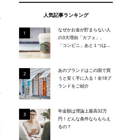
高
人気記事ランキング
平
なぜかお金が貯まらない人
1
の3大理由「カフェ」、
「コンビニ」あと１つは...
り
け
あのブランドはこの国で買
2
うと安く手に入る！全18ブ
ランドをご紹介
ご
年金額は理論上最高32万
3
円！どんな条件ならもらえ
ー
るの？
式