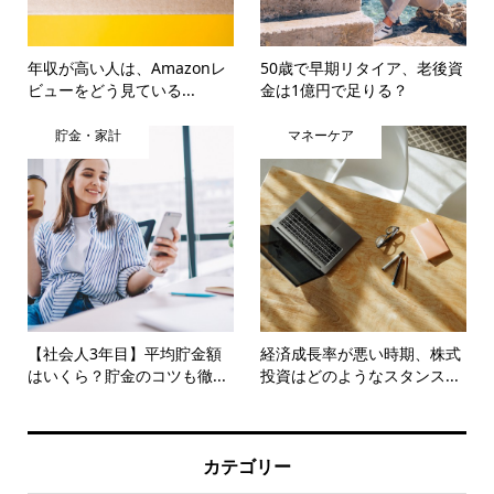
年収が高い人は、Amazonレ
50歳で早期リタイア、老後資
ビューをどう見ている...
金は1億円で足りる？
貯金・家計
マネーケア
【社会人3年目】平均貯金額
経済成長率が悪い時期、株式
はいくら？貯金のコツも徹...
投資はどのようなスタンス...
カテゴリー