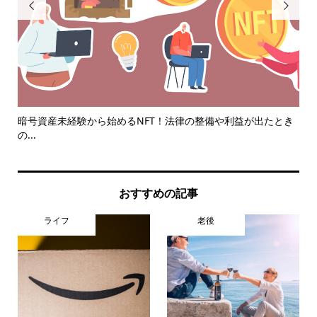


を紹
暗号資産未経験から始めるNFT！法律の整備や利益が出たとき
【
の...
お..
おすすめの記事
ライフ
老後