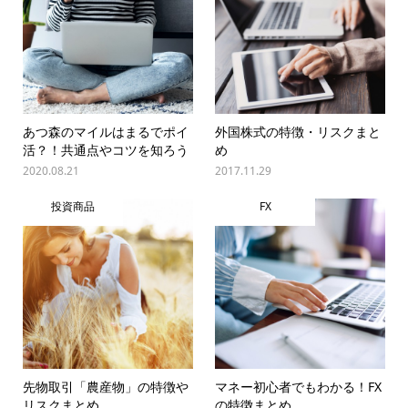
あつ森のマイルはまるでポイ
外国株式の特徴・リスクまと
活？！共通点やコツを知ろう
め
2020.08.21
2017.11.29
投資商品
FX
先物取引「農産物」の特徴や
マネー初心者でもわかる！FX
リスクまとめ
の特徴まとめ