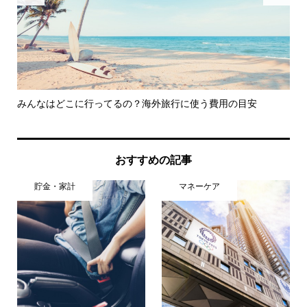
みんなはどこに行ってるの？海外旅行に使う費用の目安
「
しセ.
おすすめの記事
貯金・家計
マネーケア