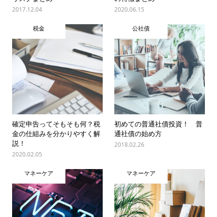
2017.12.04
2020.06.15
税金
公社債
確定申告ってそもそも何？税
初めての普通社債投資！ 普
金の仕組みを分かりやすく解
通社債の始め方
説！
2018.02.26
2020.02.05
マネーケア
マネーケア