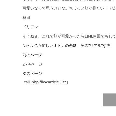
可愛いなって思うけどな。ちょっと顔が見たい！（笑
桃田
ドリアン
そうねぇ、これで顔が可愛かったらLINE何回でもし
Next : 色々忙しいオトナの恋愛、その“リアル”な声
前のページ
2 / 4ページ
次のページ
[call_php file=’article_list’]