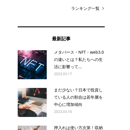
ランキング一覧
最新記事
メタバース・NFT・web3.0
の違いとは？私たちへの生
活に影響って...
2023.03.17
まだ少ない？日本で投資し
ている人の割合は若年層を
出
中心に増加傾向
2023.03.16
押入れは使い方次第！収納