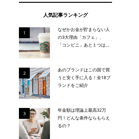
人気記事ランキング
なぜかお金が貯まらない人
1
の3大理由「カフェ」、
「コンビニ」あと１つは...
あのブランドはこの国で買
2
うと安く手に入る！全18ブ
ランドをご紹介
年金額は理論上最高32万
3
円！どんな条件ならもらえ
るの？