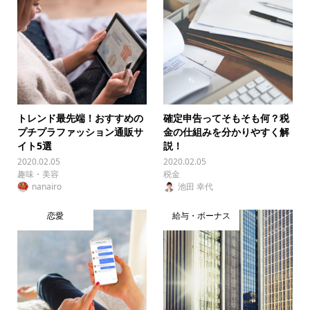
トレンド最先端！おすすめの
確定申告ってそもそも何？税
プチプラファッション通販サ
金の仕組みを分かりやすく解
イト5選
説！
2020.02.05
2020.02.05
趣味・美容
税金
nanairo
池田 幸代
恋愛
給与・ボーナス