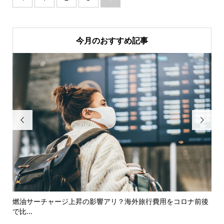
今月のおすすめ記事


ース
燃油サーチャージ上昇の影響アリ？海外旅行費用をコロナ前後
コ
で比...
新事.