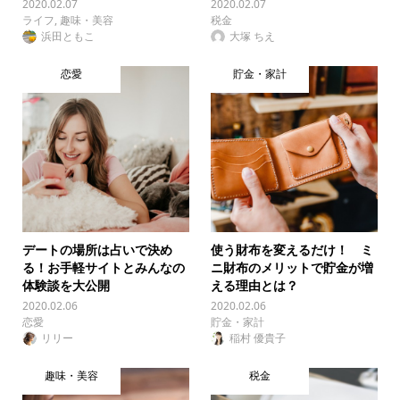
2020.02.07
2020.02.07
ライフ
,
趣味・美容
税金
浜田ともこ
大塚 ちえ
恋愛
貯金・家計
デートの場所は占いで決め
使う財布を変えるだけ！ ミ
る！お手軽サイトとみんなの
ニ財布のメリットで貯金が増
体験談を大公開
える理由とは？
2020.02.06
2020.02.06
恋愛
貯金・家計
リリー
稲村 優貴子
趣味・美容
税金