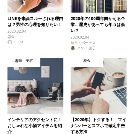
LINEを未読スルーされる理由
2020年の100周年向かえる企
は？男性の心理を知りたい！
業、歴史があっても年収は低
い？
2020.02.04
恋愛
2020.02.04
C・M
給与・ボーナス
タケイ 啓子
趣味・美容
税金
インテリアのアクセントに！
【2020年】トクする！ マイ
おしゃれな小物アイテムを紹
ナンバーとスマホで確定申告
介
する方法