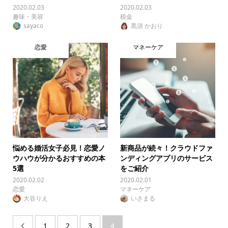
2020.02.03
2020.02.03
趣味・美容
税金
sayaco
黒須 かおり
恋愛
マネーケア
悩める婚活女子必見！恋愛ノ
新商品が続々！クラウドファ
ウハウが分かるおすすめの本
ンディングアプリのサービス
5選
をご紹介
2020.02.02
2020.02.01
恋愛
マネーケア
大谷りえ
いさまる
1
2
3
4
