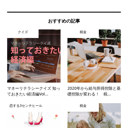
は
おすすめの記事
クイズ
税金
マネーリテラシークイズ 知っ
2020年から給与所得控除と基
ておきたい経済編Vol...
礎控除が変わる！ 税...
恋する3センチヒール
税金