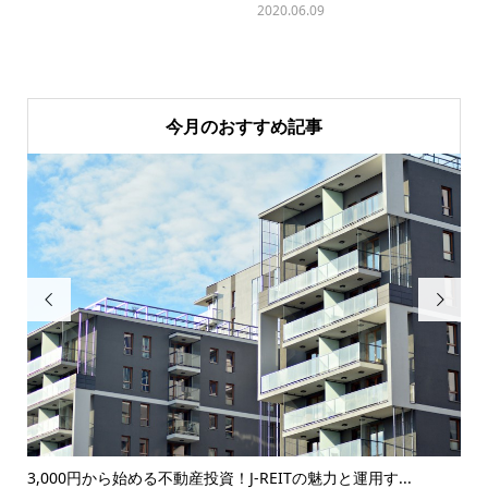
2020.06.09
今月のおすすめ記事


じ
3,000円から始める不動産投資！J-REITの魅力と運用す...
家