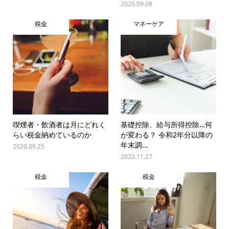
2020.09.08
税金
マネーケア
喫煙者・飲酒者は月にどれく
基礎控除、給与所得控除…何
らい税金納めているのか
が変わる？ 令和2年分以降の
年末調...
2020.09.25
2020.11.27
税金
税金