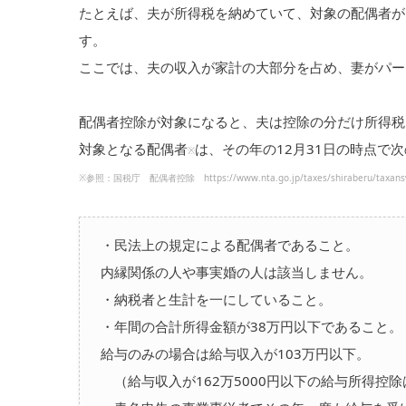
たとえば、夫が所得税を納めていて、対象の配偶者が
す。
ここでは、夫の収入が家計の大部分を占め、妻がパー
配偶者控除が対象になると、夫は控除の分だけ所得税
対象となる配偶者
は、その年の12月31日の時点で
※
※参照：国税庁 配偶者控除 https://www.nta.go.jp/taxes/shiraberu/taxansw
・民法上の規定による配偶者であること。
内縁関係の人や事実婚の人は該当しません。
・納税者と生計を一にしていること。
・年間の合計所得金額が38万円以下であること。
給与のみの場合は給与収入が103万円以下。
（給与収入が162万5000円以下の給与所得控除