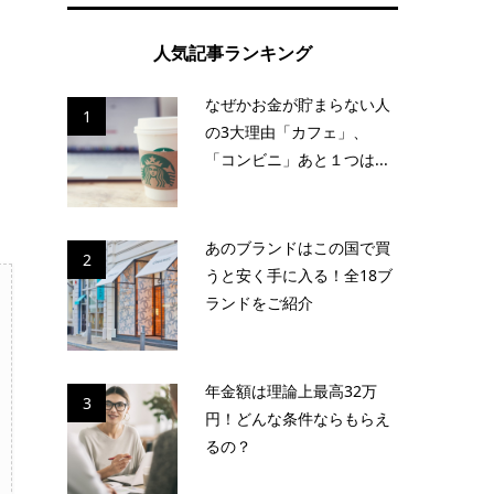
ま
人気記事ランキング
なぜかお金が貯まらない人
1
の3大理由「カフェ」、
「コンビニ」あと１つは...
あのブランドはこの国で買
2
うと安く手に入る！全18ブ
ランドをご紹介
年金額は理論上最高32万
3
円！どんな条件ならもらえ
るの？