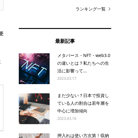
ランキング一覧
受
最新記事
メタバース・NFT・web3.0
に
の違いとは？私たちへの生
活に影響って...
2023.03.17
まだ少ない？日本で投資し
ている人の割合は若年層を
中心に増加傾向
2023.03.16
押入れは使い方次第！収納