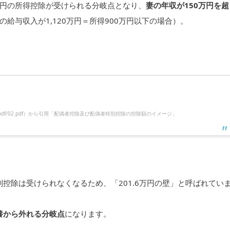
万円の所得控除が受けられる分岐点となり、
妻の年収が150万円を超
給与収入が1,120万円＝所得900万円以下の場合）。
haigusya/pdf/02.pdf）から引用「配偶者控除及び配偶者特別控除の控除額のイメージ」
特別控除は受けられなくなるため、「201.6万円の壁」と呼ばれてい
扶養から外れる分岐点
になります。