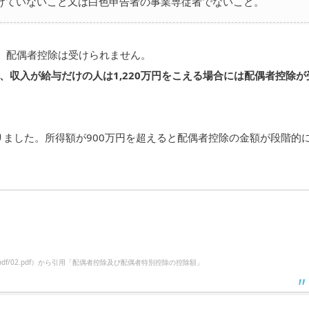
けていないこと又は白色申告者の事業専従者でないこと。
は、配偶者控除は受けられません。
収入が給与だけの人は1,220万円をこえる場合には配偶者控除が
りました。所得額が900万円を超えると配偶者控除の金額が段階的
aigusya/pdf/02.pdf）から引用「配偶者控除及び配偶者特別控除の控除額」