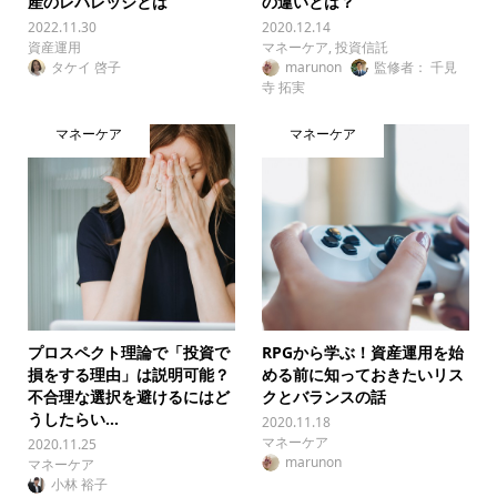
産のレバレッジとは
の違いとは？
2022.11.30
2020.12.14
資産運用
マネーケア
,
投資信託
タケイ 啓子
marunon
監修者： 千見
寺 拓実
マネーケア
マネーケア
プロスペクト理論で「投資で
RPGから学ぶ！資産運用を始
損をする理由」は説明可能？
める前に知っておきたいリス
不合理な選択を避けるにはど
クとバランスの話
うしたらい...
2020.11.18
マネーケア
2020.11.25
marunon
マネーケア
小林 裕子