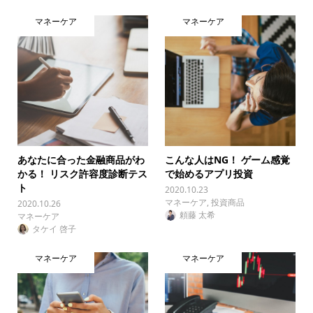
マネーケア
マネーケア
あなたに合った金融商品がわ
こんな人はNG！ ゲーム感覚
かる！ リスク許容度診断テス
で始めるアプリ投資
ト
2020.10.23
マネーケア
,
投資商品
2020.10.26
頼藤 太希
マネーケア
タケイ 啓子
マネーケア
マネーケア