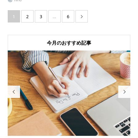
1
2
3
…
6

今月のおすすめ記事

