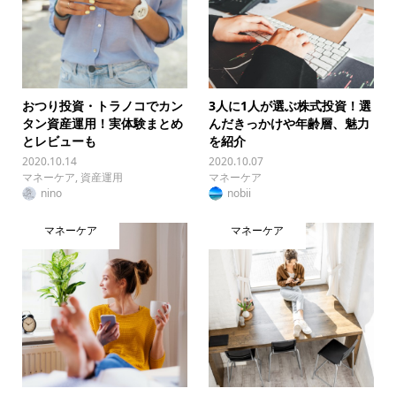
おつり投資・トラノコでカン
3人に1人が選ぶ株式投資！選
タン資産運用！実体験まとめ
んだきっかけや年齢層、魅力
とレビューも
を紹介
2020.10.14
2020.10.07
マネーケア
,
資産運用
マネーケア
nino
nobii
マネーケア
マネーケア