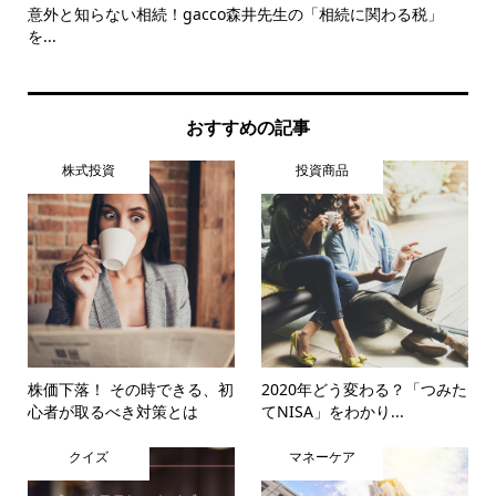
意外と知らない相続！gacco森井先生の「相続に関わる税」
実
を...
提案.
おすすめの記事
株式投資
投資商品
株価下落！ その時できる、初
2020年どう変わる？「つみた
心者が取るべき対策とは
てNISA」をわかり...
クイズ
マネーケア