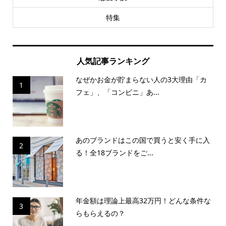
特集
人気記事ランキング
なぜかお金が貯まらない人の3大理由「カ
1
フェ」、「コンビニ」あ...
あのブランドはこの国で買うと安く手に入
2
る！全18ブランドをご...
年金額は理論上最高32万円！どんな条件な
3
らもらえるの？