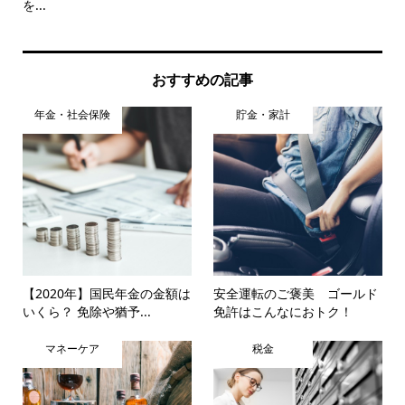
を...
とは.
おすすめの記事
年金・社会保険
貯金・家計
【2020年】国民年金の金額は
安全運転のご褒美 ゴールド
いくら？ 免除や猶予...
免許はこんなにおトク！
マネーケア
税金