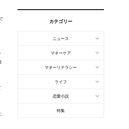
て、
で
カテゴリー
ニュース
、
ン
マネーケア
ま
マネーリテラシー
ライフ
て
恋愛小説
特集
こ
い