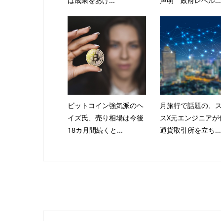
は成果をあげ...
声明 政府レベル...
ビットコイン強気派のヘ
月旅行で話題の、
イズ氏、売り相場は今後
スX元エンジニアが
18カ月間続くと...
通貨取引所を立ち...