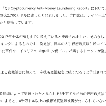
yptocurrency Anti-Money Laundering Report」におい
は約9億2,700万ドルに達したと発表しました。専門家は、レイヤー上
たと指摘しています。
、2017年全体の額をすでに超えていると発表されました。そのうち
ハッキングによるものです。例えば、日本の大手仮想通貨取引所コイ
事件や、イタリアのBitgrailで2億ドルに相当するトークンが盗
撃による盗難被害に加えて、今後も盗難被害は続くだろうと予想され
。
ング詐欺組織によって盗難されたと見られる5千万ドル相当の仮想通貨は
raceによると、6千万ドル以上の仮想通貨盗難被害が公にされていな