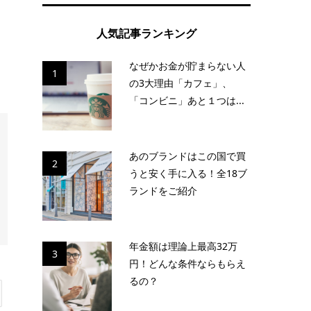
人気記事ランキング
なぜかお金が貯まらない人
1
の3大理由「カフェ」、
「コンビニ」あと１つは...
あのブランドはこの国で買
2
うと安く手に入る！全18ブ
ランドをご紹介
年金額は理論上最高32万
3
円！どんな条件ならもらえ
るの？