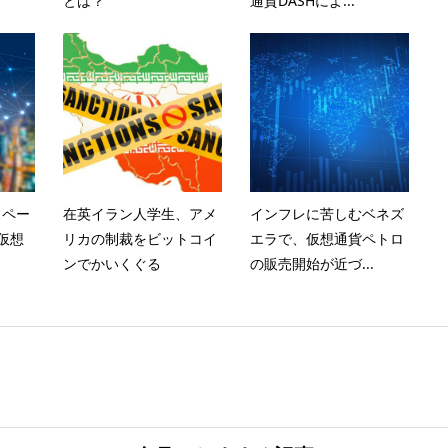
とは？
通貨DASHによ...
スペー
在英イラン人学生、アメ
インフレに苦しむベネズ
仮想
リカの制裁をビットコイ
エラで、仮想通貨ペトロ
ンでかいくぐる
の販売開始が近づ...