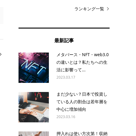
ランキング一覧
最新記事
メタバース・NFT・web3.0
の違いとは？私たちへの生
活に影響って...
2023.03.17
まだ少ない？日本で投資し
ている人の割合は若年層を
中心に増加傾向
2023.03.16
押入れは使い方次第！収納