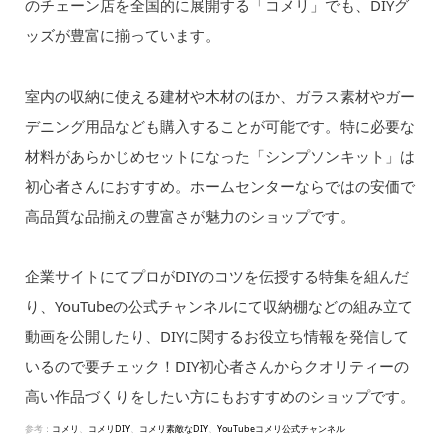
のチェーン店を全国的に展開する「コメリ」でも、DIYグ
ッズが豊富に揃っています。
室内の収納に使える建材や木材のほか、ガラス素材やガー
デニング用品なども購入することが可能です。特に必要な
材料があらかじめセットになった「シンプソンキット」は
初心者さんにおすすめ。ホームセンターならではの安価で
高品質な品揃えの豊富さが魅力のショップです。
企業サイトにてプロがDIYのコツを伝授する特集を組んだ
り、YouTubeの公式チャンネルにて収納棚などの組み立て
動画を公開したり、DIYに関するお役立ち情報を発信して
いるので要チェック！DIY初心者さんからクオリティーの
高い作品づくりをしたい方にもおすすめのショップです。
参考：
コメリ
、
コメリDIY
、
コメリ素敵なDIY
、
YouTubeコメリ公式チャンネル