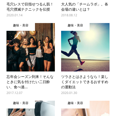
毛穴レスで目指せつるん肌！
大人気の「チームラボ」。各
毛穴撲滅テクニックを伝授
会場の違いとは？
2020.01.14
2018.08.12
趣味・美容
趣味・美容
忘年会シーズン到来！そんな
ツラさとはさようなら！楽し
ときに気を付けたい二日酔
くダイエットできるおすすめ
い、食べ過...
の運動法
2017.12.07
2020.01.30
趣味・美容
趣味・美容