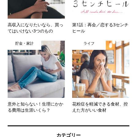
高収入になりたいなら、買っ
第1話：再会／恋する3センチ
てはいけない3つのもの
ヒール
貯金・家計
ライフ
意外と知らない！生理にかか
花粉症を軽減できる食材、控
る費用は生涯いくら？
えた方がいい食材
カテゴリー