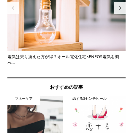


れて
電気は乗り換えた方が得？オール電化住宅×ENEOS電気を調
新
べ...
とは.
おすすめの記事
マネーケア
恋する3センチヒール