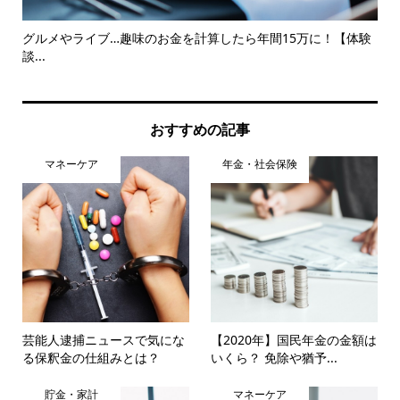
..
グルメやライブ…趣味のお金を計算したら年間15万に！【体験
72
談...
おすすめの記事
マネーケア
年金・社会保険
芸能人逮捕ニュースで気にな
【2020年】国民年金の金額は
る保釈金の仕組みとは？
いくら？ 免除や猶予...
貯金・家計
マネーケア