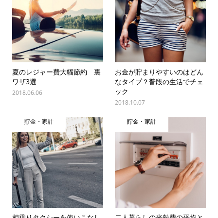
夏のレジャー費大幅節約 裏
お金が貯まりやすいのはどん
ワザ3選
なタイプ？普段の生活でチェ
ック
2018.06.06
2018.10.07
貯金・家計
貯金・家計
相乗りタクシーを使いこなし
二人暮らしの光熱費の平均と