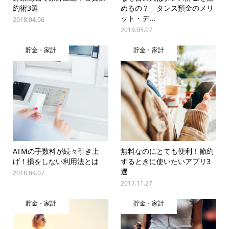
約術3選
めるの？ タンス預金のメリ
ット・デ...
2018.04.06
2019.05.07
貯金・家計
貯金・家計
ATMの手数料が続々引き上
無料なのにとても便利！節約
げ！損をしない利用法とは
するときに使いたいアプリ3
選
2018.09.07
2017.11.27
貯金・家計
貯金・家計