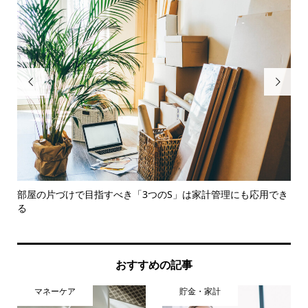


..
部屋の片づけで目指すべき「3つのS」は家計管理にも応用でき
片
る
理..
おすすめの記事
マネーケア
貯金・家計