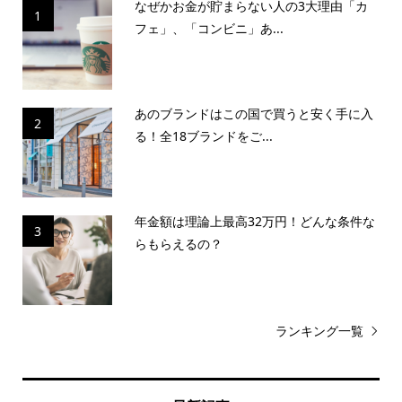
なぜかお金が貯まらない人の3大理由「カ
1
フェ」、「コンビニ」あ...
あのブランドはこの国で買うと安く手に入
2
る！全18ブランドをご...
年金額は理論上最高32万円！どんな条件な
3
らもらえるの？
ランキング一覧