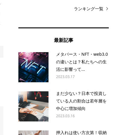
で
ランキング一覧
関
産
最新記事
メタバース・NFT・web3.0
の違いとは？私たちへの生
活に影響って...
2023.03.17
まだ少ない？日本で投資し
ている人の割合は若年層を
中心に増加傾向
2023.03.16
押入れは使い方次第！収納