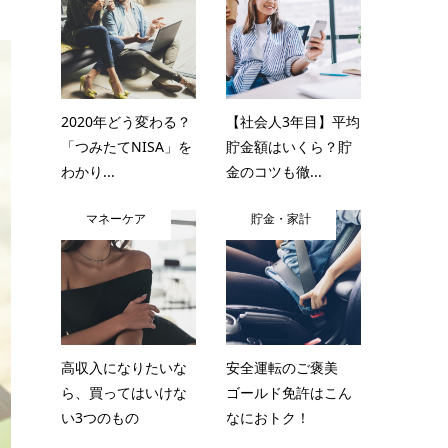
2020年どう変わる？
【社会人3年目】平均
「つみたてNISA」を
貯金額はいくら？貯
わかり...
金のコツも徹...
マネーケア
貯金・家計
高収入になりたいな
安全運転のご褒美
ら、買ってはいけな
ゴールド免許はこん
い3つのもの
なにおトク！