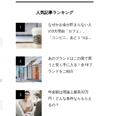
本
ト
人気記事ランキング
せ
なぜかお金が貯まらない人
1
の3大理由「カフェ」、
「コンビニ」あと１つは...
税
あのブランドはこの国で買
2
対
うと安く手に入る！全18ブ
ランドをご紹介
海
り
年金額は理論上最高32万
3
円！どんな条件ならもらえ
るの？