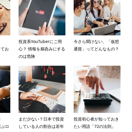
投資系YouTuberにご用
今さら聞けない、「仮想
ってお
心？ 情報を鵜呑みにする
通貨」ってどんなもの？
のは危険
準
まだ少ない？日本で投資
投資初心者が知っておき
選ぶロ
している人の割合は若年
たい用語「72の法則」