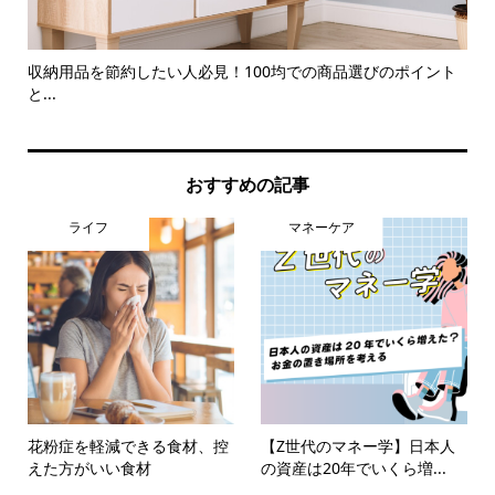
トや
収納用品を節約したい人必見！100均での商品選びのポイント
冷
と...
メリ.
おすすめの記事
ライフ
マネーケア
花粉症を軽減できる食材、控
【Z世代のマネー学】日本人
えた方がいい食材
の資産は20年でいくら増...