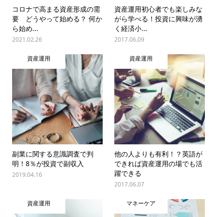
コロナで高まる資産形成の需
資産運用初心者でも楽しみな
要 どうやって始める？ 何か
がら学べる！投資に興味が湧
ら始め...
く経済小...
2021.02.26
2017.06.09
資産運用
資産運用
副業に関する意識調査で判
他の人よりも有利！？英語が
明！8％が投資で副収入
できれば資産運用の場でも活
躍できる
2019.04.16
2017.06.07
資産運用
マネーケア