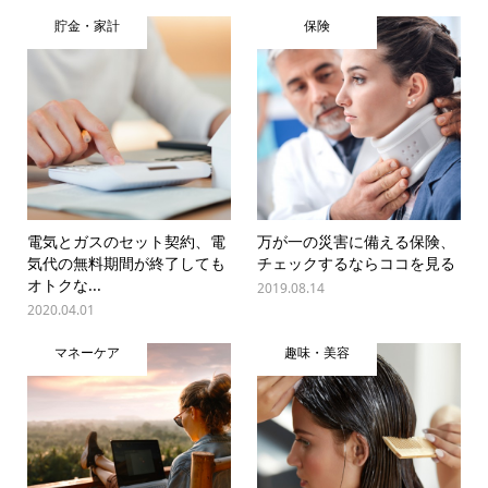
貯金・家計
保険
電気とガスのセット契約、電
万が一の災害に備える保険、
気代の無料期間が終了しても
チェックするならココを見る
オトクな...
2019.08.14
2020.04.01
マネーケア
趣味・美容