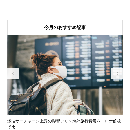
今月のおすすめ記事


燃油サーチャージ上昇の影響アリ？海外旅行費用をコロナ前後
iD
で比...