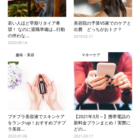
若い人ほど早期リタイア希
美容院の予算VS家でのケアと
望！ なのに退職準備は…行動
出費 どっちがおトク？
の伴わな...
2019.02.11
2020.09.14
趣味・美容
マネーケア
プチプラ美容液でスキンケア
【2021年3月～】携帯電話の
をランクup！おすすめプチプ
新料金プランまとめ！実際に
ラ美容...
どの...
2020.01.06
2021.03.17