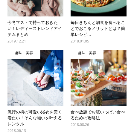
今冬マストで持っておきた
毎日きちんと朝食を食べるこ
い！レディーストレンドアイ
とでおこるメリットとは？簡
テムまとめ
単レシピ...
2019.12.21
2018.01.05
趣味・美容
趣味・美容
流行の柄の可愛い浴衣を安く
食べ放題でお腹いっぱい食べ
着たい！そんな願いを叶える
るための攻略法
レンタル...
2018.08.26
2018.06.13