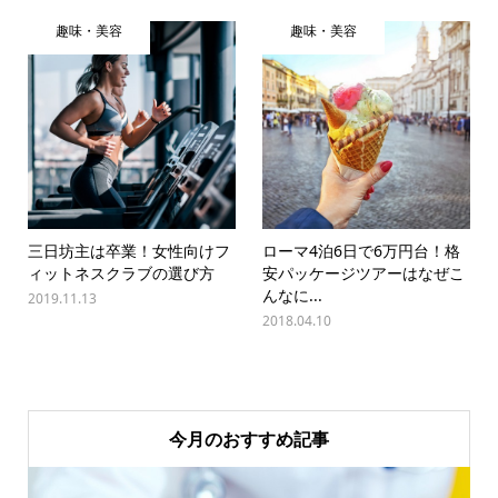
趣味・美容
趣味・美容
三日坊主は卒業！女性向けフ
ローマ4泊6日で6万円台！格
ィットネスクラブの選び方
安パッケージツアーはなぜこ
んなに...
2019.11.13
2018.04.10
今月のおすすめ記事