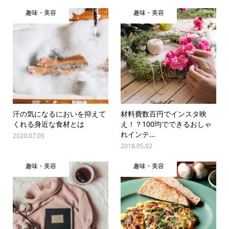
趣味・美容
趣味・美容
汗の気になるにおいを抑えて
材料費数百円でインスタ映
くれる身近な食材とは
え！？100均でできるおしゃ
れインテ...
2020.07.05
2018.05.02
趣味・美容
趣味・美容