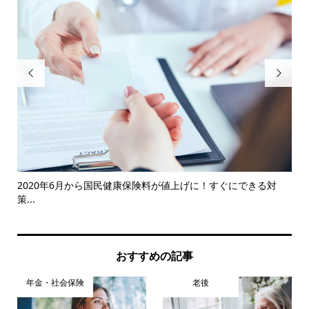


イン
2020年6月から国民健康保険料が値上げに！すぐにできる対
確
策...
おすすめの記事
年金・社会保険
老後