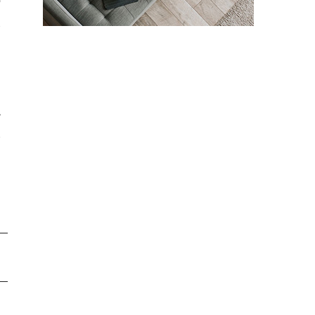
使
す
サ
な