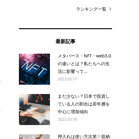
ランキング一覧
無
を
最新記事
メタバース・NFT・web3.0
の違いとは？私たちへの生
活に影響って...
し
2023.03.17
着
まだ少ない？日本で投資し
ている人の割合は若年層を
ル
中心に増加傾向
2023.03.16
押入れは使い方次第！収納
納