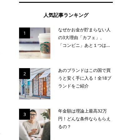
人気記事ランキング
。
なぜかお金が貯まらない人
1
の3大理由「カフェ」、
「コンビニ」あと１つは...
後
ら
あのブランドはこの国で買
2
うと安く手に入る！全18ブ
ランドをご紹介
年金額は理論上最高32万
3
円！どんな条件ならもらえ
るの？
ペ