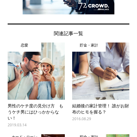
関連記事一覧
恋愛
貯金・家計
男性のケチ度の見分け方 も
結婚後の家計管理！ 誰がお財
うケチ男にはひっかからな
布のヒモを握る？
い！
2016.08.29
2019.03.14
カード・ローン
貯金・家計