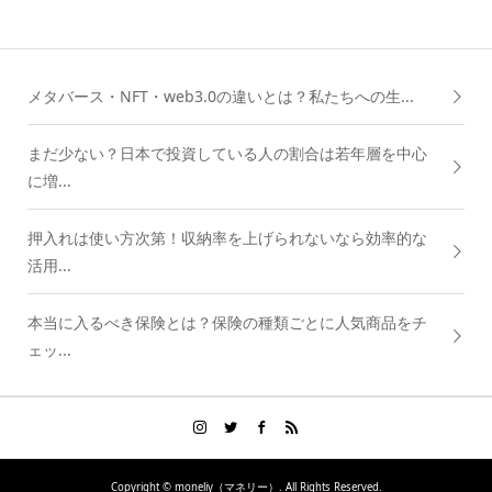
メタバース・NFT・web3.0の違いとは？私たちへの生...
まだ少ない？日本で投資している人の割合は若年層を中心
に増...
押入れは使い方次第！収納率を上げられないなら効率的な
活用...
本当に入るべき保険とは？保険の種類ごとに人気商品をチ
ェッ...
Copyright ©
moneliy（マネリー）. All Rights Reserved.