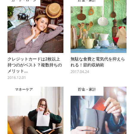
クレジットカードは2枚以上
無駄な食費と電気代を抑えら
持つのがベスト？複数持ちの
れる！節約収納術
メリット...
2017.04.24
2016.12.01
マネーケア
貯金・家計