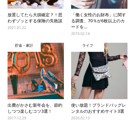
放置してたら大損確定？！思
「働く女性のお財布」に関す
わずゾッとする保険の失敗談
る調査、70％が6枚以上のカ
ードを...
2021.01.22
2019.02.14
貯金・家計
ライフ
出費がかさむ新年会を、節約
使い放題！ブランドバッグレ
しつつ楽しむコツ3選！
ンタルのおすすめサイト3選
2017.12.29
2020.02.13