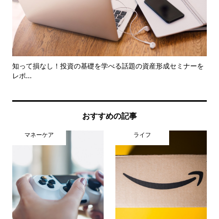
ト
知って損なし！投資の基礎を学べる話題の資産形成セミナーを
【
レポ...
とに.
おすすめの記事
マネーケア
ライフ