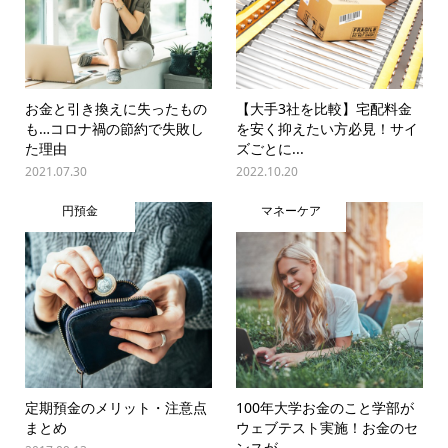
お金と引き換えに失ったもの
【大手3社を比較】宅配料金
も…コロナ禍の節約で失敗し
を安く抑えたい方必見！サイ
た理由
ズごとに...
2021.07.30
2022.10.20
円預金
マネーケア
定期預金のメリット・注意点
100年大学お金のこと学部が
まとめ
ウェブテスト実施！お金のセ
ンスが...