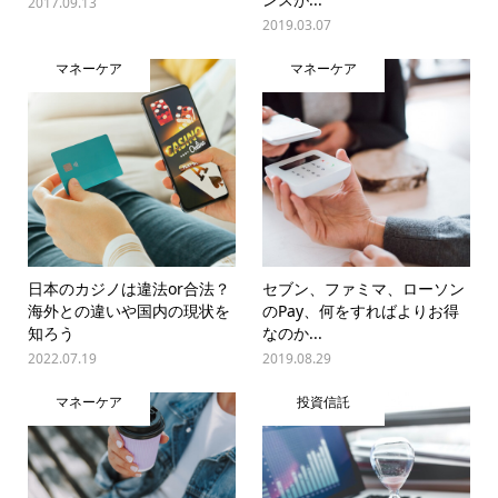
2017.09.13
2019.03.07
マネーケア
マネーケア
日本のカジノは違法or合法？
セブン、ファミマ、ローソン
海外との違いや国内の現状を
のPay、何をすればよりお得
知ろう
なのか...
2022.07.19
2019.08.29
マネーケア
投資信託