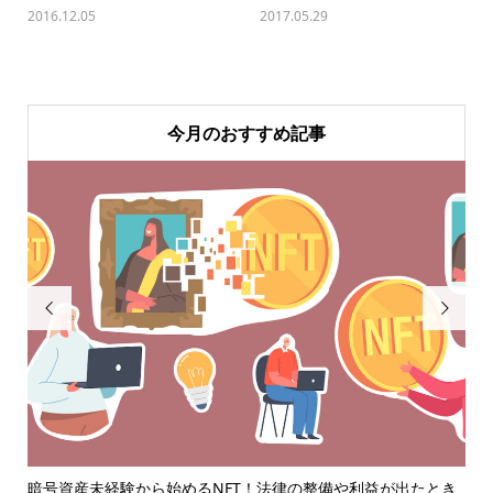
2016.12.05
2017.05.29
今月のおすすめ記事


困惑
暗号資産未経験から始めるNFT！法律の整備や利益が出たとき
「