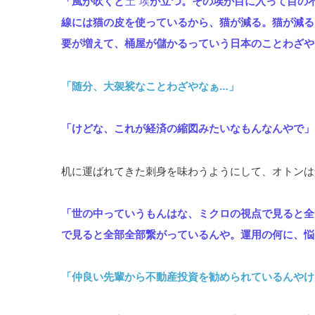
「風が吹くと
土埃
が立つ。その埃が目に入って目の
線には猫の皮を使っているから、猫が減る。猫が減る
要が増えて、桶屋が儲かるっていう日本のことわざや
「随分、大袈裟なことわざやなぁ…」
「けどな、これが経済の縮図みたいなもんなんやで」
机に運ばれてきた刺身を味わうようにして、オトンは
「世の中っていうもんはな、ミクロの視点で見ると全
で見ると全部全部繋がっているんや。運用の何に、悩
「仲良い先輩から不動産投資を勧められているんやけ