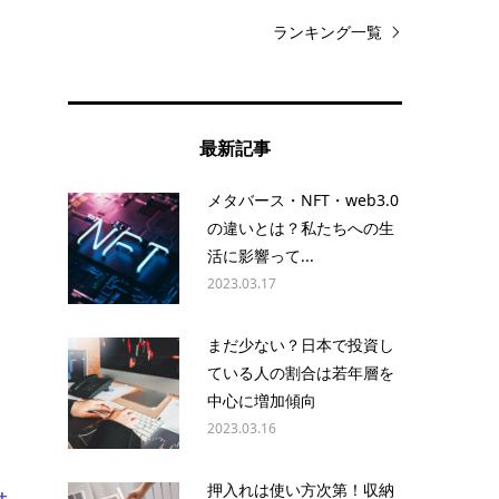
ランキング一覧
最新記事
メタバース・NFT・web3.0
の違いとは？私たちへの生
活に影響って...
2023.03.17
まだ少ない？日本で投資し
ている人の割合は若年層を
中心に増加傾向
2023.03.16
押入れは使い方次第！収納