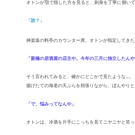
オトンが
顎
で指した方を見ると、刺身を丁寧に
捌
い
「誰？」
神楽坂の料亭のカウンター席。オトンが指定してきた
「新橋の居酒屋の店主や。今年の三月に独立したんや
そう言われてみると、確かにどこかで見たような…。
揚げたての海老の天ぷらを頬張りながら、ぼんやりと
「で、悩みってなんや」
オトンは、冷酒を片手にこっちを見てニヤニヤと笑っ