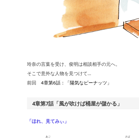
玲奈の言葉を受け、俊明は相談相手の元へ。
そこで意外な人物を見つけて…
前回
4章第6話：「陽気なピーナッツ」
4章第7話「風が吹けば桶屋が儲かる」
「ほれ、見てみぃ」
あご
さば