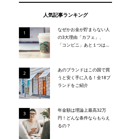
人気記事ランキング
なぜかお金が貯まらない人
1
の3大理由「カフェ」、
「コンビニ」あと１つは...
あのブランドはこの国で買
2
うと安く手に入る！全18ブ
ランドをご紹介
年金額は理論上最高32万
3
円！どんな条件ならもらえ
るの？