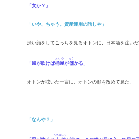
「女か？」
「いや、ちゃう。資産運用の話しや」
渋い顔をしてこっちを見るオトンに、日本酒を注いだ
おけや
もう
「風が吹けば
桶屋
が
儲
かる」
オトンが呟いた一言に、オトンの顔を改めて見た。
「なんや？」
つちぼこり