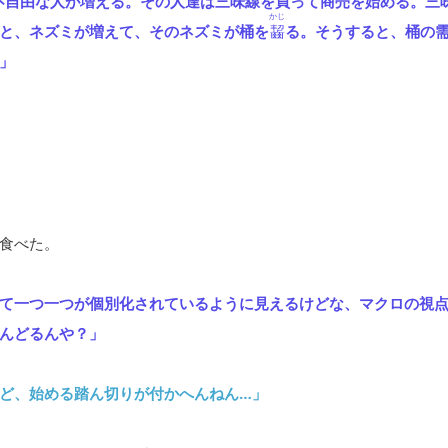
不自由な人が増える。その人達は三味線を買って商売を始める。三
かじ
と、ネズミが増えて、そのネズミが桶を
齧
る。そうすると、桶の
」
食べた。
て一つ一つが個別化されているように見えるけどな、マクロの視
んどるんや？」
ど、始める踏ん切りが付かへんねん…」