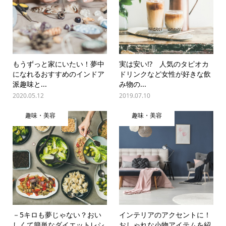
もうずっと家にいたい！夢中
実は安い!? 人気のタピオカ
になれるおすすめのインドア
ドリンクなど女性が好きな飲
派趣味と...
み物の...
2020.05.12
2019.07.10
趣味・美容
趣味・美容
－5キロも夢じゃない？おい
インテリアのアクセントに！
しくて簡単なダイエットレシ
おしゃれな小物アイテムを紹