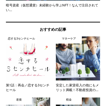
暗号資産（仮想通貨）未経験から学ぶNFT！なんで注目されて
火
い...
特
おすすめの記事
恋する3センチヒール
マネーケア
第1話：再会／恋する3センチ
安定した家賃収入の他にもメ
ヒール
リット満載！不動産投資の...
老後
税金