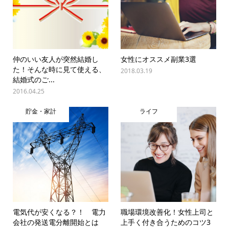
仲のいい友人が突然結婚し
女性にオススメ副業3選
た！そんな時に見て使える、
2018.03.19
結婚式のご...
2016.04.25
貯金・家計
ライフ
電気代が安くなる？！ 電力
職場環境改善化！女性上司と
会社の発送電分離開始とは
上手く付き合うためのコツ3