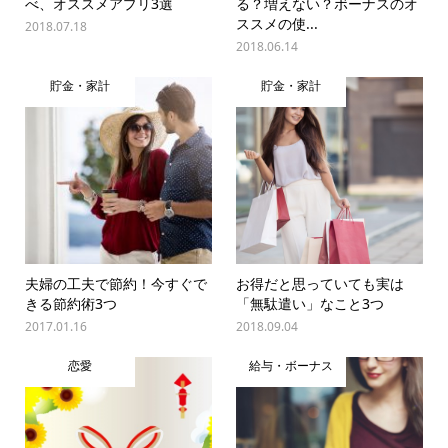
べ、オススメアプリ3選
る？増えない？ボーナスのオ
ススメの使...
2018.07.18
2018.06.14
貯金・家計
貯金・家計
夫婦の工夫で節約！今すぐで
お得だと思っていても実は
きる節約術3つ
「無駄遣い」なこと3つ
2017.01.16
2018.09.04
恋愛
給与・ボーナス