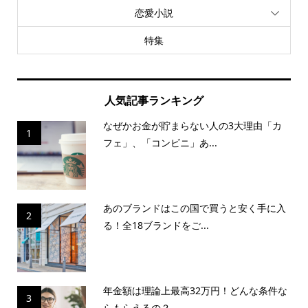
恋愛小説
特集
人気記事ランキング
なぜかお金が貯まらない人の3大理由「カ
1
フェ」、「コンビニ」あ...
あのブランドはこの国で買うと安く手に入
2
る！全18ブランドをご...
年金額は理論上最高32万円！どんな条件な
3
らもらえるの？