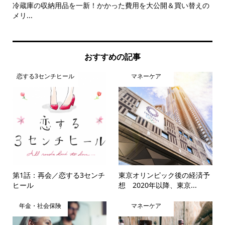
冷蔵庫の収納用品を一新！かかった費用を大公開＆買い替えの
【扶
メリ...
おすすめの記事
恋する3センチヒール
マネーケア
第1話：再会／恋する3センチ
東京オリンピック後の経済予
ヒール
想 2020年以降、東京...
年金・社会保険
マネーケア