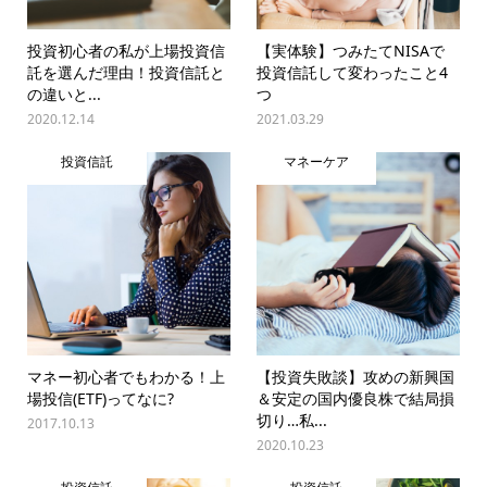
投資初心者の私が上場投資信
【実体験】つみたてNISAで
託を選んだ理由！投資信託と
投資信託して変わったこと4
の違いと...
つ
2020.12.14
2021.03.29
投資信託
マネーケア
マネー初心者でもわかる！上
【投資失敗談】攻めの新興国
場投信(ETF)ってなに?
＆安定の国内優良株で結局損
切り…私...
2017.10.13
2020.10.23