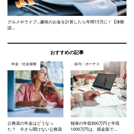
方法
グルメやライブ…趣味のお金を計算したら年間15万に！【体験
新
談...
は
おすすめの記事
年金・社会保険
給与・ボーナス
公務員の年金はどうなっ
独身の年収800万円と年収
た？ 今さら聞けない公務員
1000万円は、税金面で...