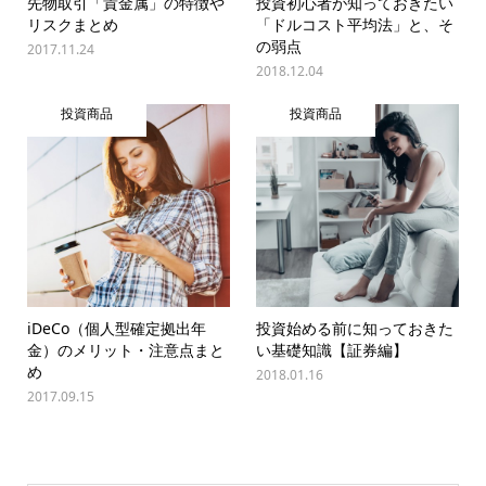
先物取引「貴金属」の特徴や
投資初心者が知っておきたい
リスクまとめ
「ドルコスト平均法」と、そ
の弱点
2017.11.24
2018.12.04
投資商品
投資商品
iDeCo（個人型確定拠出年
投資始める前に知っておきた
金）のメリット・注意点まと
い基礎知識【証券編】
め
2018.01.16
2017.09.15