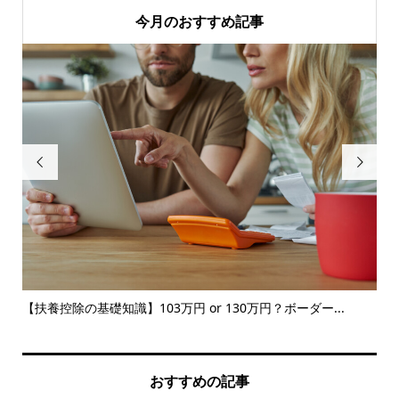
今月のおすすめ記事


知ろ
【扶養控除の基礎知識】103万円 or 130万円？ボーダー...
【
品の.
おすすめの記事