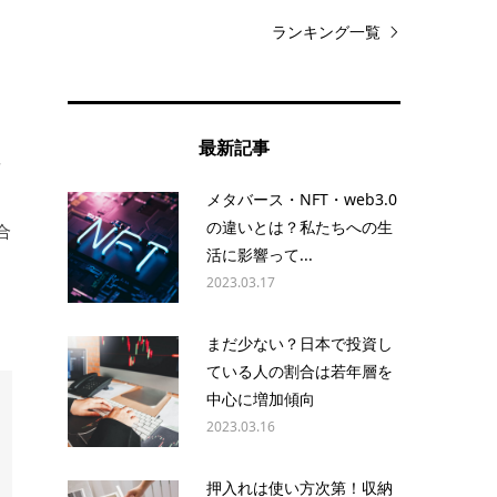
ランキング一覧
最新記事
普
ト
メタバース・NFT・web3.0
の違いとは？私たちへの生
合
活に影響って...
2023.03.17
まだ少ない？日本で投資し
ている人の割合は若年層を
中心に増加傾向
2023.03.16
押入れは使い方次第！収納