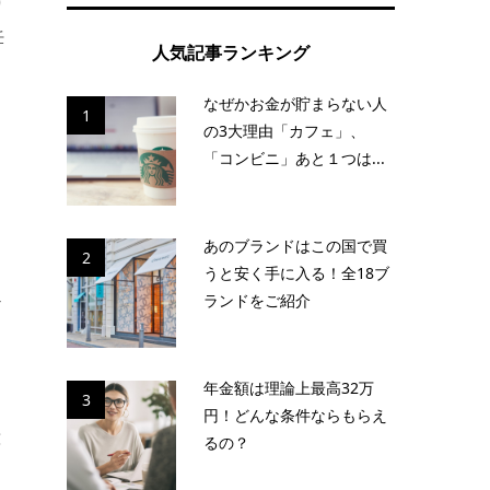
り
妊
人気記事ランキング
なぜかお金が貯まらない人
1
の3大理由「カフェ」、
、
「コンビニ」あと１つは...
リ
あのブランドはこの国で買
2
うと安く手に入る！全18ブ
ランドをご紹介
だ
も
年金額は理論上最高32万
3
円！どんな条件ならもらえ
意
るの？
じ