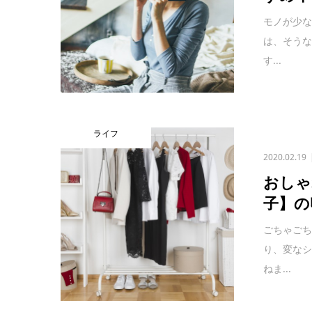
モノが少
は、そう
す...
ライフ
2020.02.19
おしゃ
子】の
ごちゃご
り、変な
ねま...