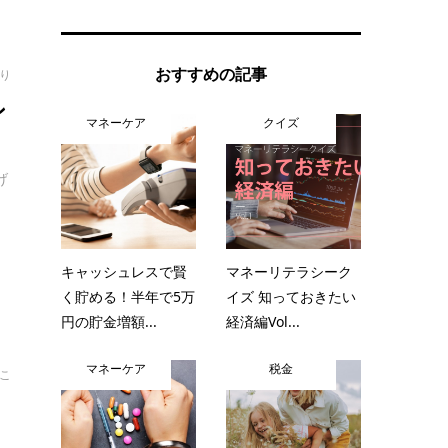
おすすめの記事
り
ン
マネーケア
クイズ
げ
キャッシュレスで賢
マネーリテラシーク
く貯める！半年で5万
イズ 知っておきたい
円の貯金増額...
経済編Vol...
マネーケア
税金
こ