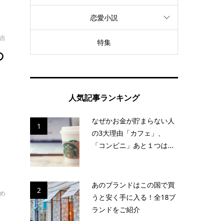
恋愛小説
吉
特集
の
っ
人気記事ランキング
なぜかお金が貯まらない人
1
の3大理由「カフェ」、
「コンビニ」あと１つは...
あのブランドはこの国で買
2
め
うと安く手に入る！全18ブ
ランドをご紹介