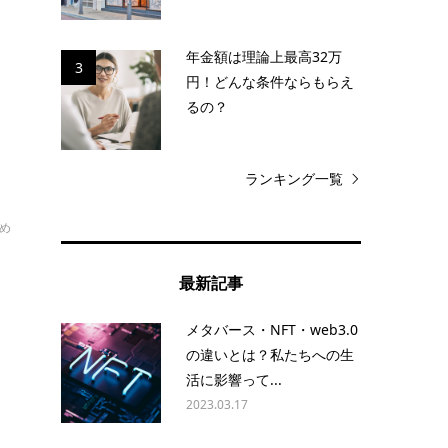
し
も
年金額は理論上最高32万
3
円！どんな条件ならもらえ
るの？
ランキング一覧
め
最新記事
メタバース・NFT・web3.0
お
の違いとは？私たちへの生
活に影響って...
2023.03.17