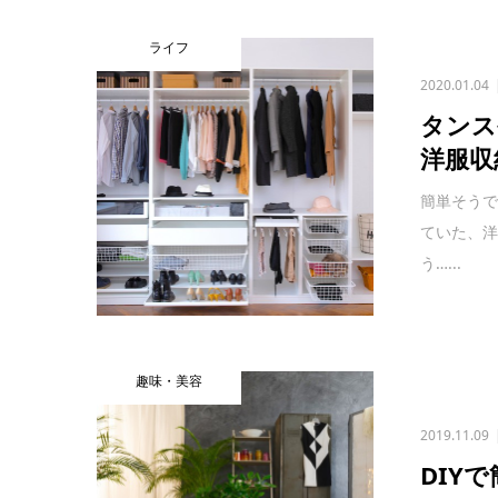
ライフ
2020.01.04
タンス
洋服収
簡単そう
ていた、
う…...
趣味・美容
2019.11.09
DIY