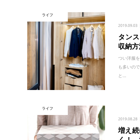
ライフ
2019.09.03
タンス
収納方
つい洋服
も多いの
と...
ライフ
2019.08.28
増え続
く！ 