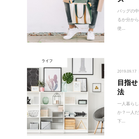
バッグの
るか分か
使...
ライフ
2019.09.17
目指せ
法
一人暮ら
か？一人
下...