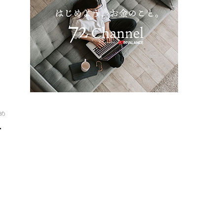
あ
日
め
方
ん
が