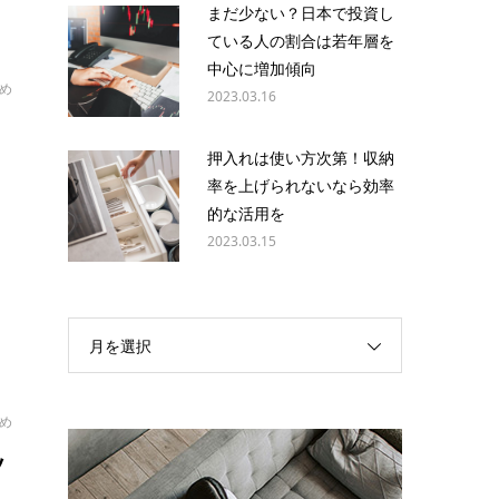
まだ少ない？日本で投資し
ている人の割合は若年層を
中心に増加傾向
め
2023.03.16
ッ
押入れは使い方次第！収納
率を上げられないなら効率
多
的な活用を
え
2023.03.15
月を選択
め
ッ