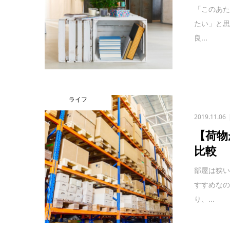
「このあ
たい」と
良...
ライフ
2019.11.06
【荷物
比較
部屋は狭
すすめな
り、...