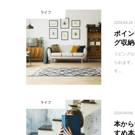
ライフ
2020.04.24
ポイン
グ収納
リビングが
られます
す...
ライフ
2020.04.04
本から
すめ本