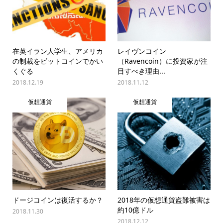
在英イラン人学生、アメリカ
レイヴンコイン
の制裁をビットコインでかい
（Ravencoin）に投資家が注
くぐる
目すべき理由...
2018.12.19
2018.11.12
仮想通貨
仮想通貨
ドージコインは復活するか？
2018年の仮想通貨盗難被害は
約10億ドル
2018.11.30
2018.12.12