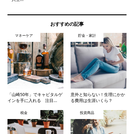
おすすめの記事
マネーケア
貯金・家計
「山崎50年」でキャピタルゲ
意外と知らない！生理にかか
インを手に入れる 注目...
る費用は生涯いくら？
税金
投資商品