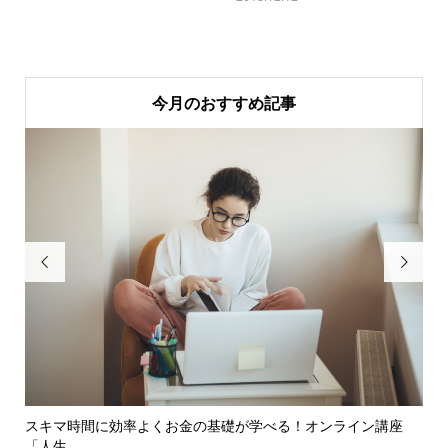
今月のおすすめ記事


ら効
スキマ時間に効率よくお金の基礎が学べる！オンライン講座
確
「人生...