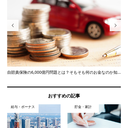


..
自賠責保険の6,000億円問題とは？そもそも何のお金なのか知...
損
ト運.
おすすめの記事
給与・ボーナス
貯金・家計