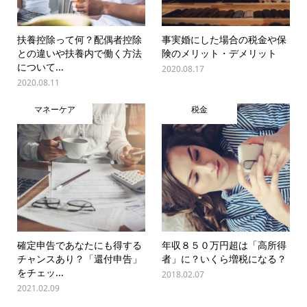
扶養控除って何？配偶者控除
事実婚にした場合の税金や保
との違いや扶養内で働く方法
険のメリット・デメリット
について...
2020.08.17
2020.08.11
マネーケア
税金
確定申告であなたにも得する
年収８５０万円超は「高所得
チャンスあり？「還付申告」
者」に？いくら増税になる？
をチェッ...
2018.02.07
2021.02.09