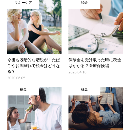
マネーケア
税金
今後も段階的な増税が！たば
保険金を受け取った時に税金
こやお酒離れで税金はどうな
はかかる？医療保険編
る？
2020.04.10
2020.06.05
税金
税金