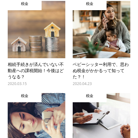
税金
税金
相続手続きが済んでいない不
ベビーシッター利用で、思わ
動産への課税開始！今後はど
ぬ税金がかかるって知って
うなる？
た？！
2020.03.15
2020.04.23
税金
税金