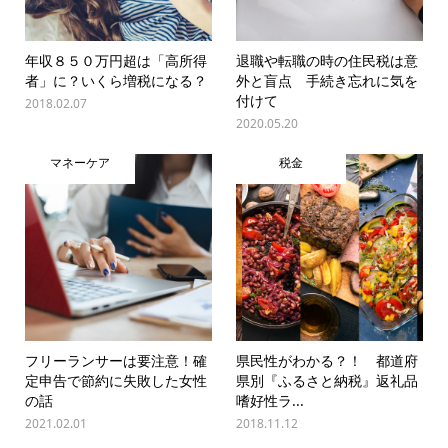
年収８５０万円超は「高所得
退職や転職の時の住民税は意
者」に？いくら増税になる？
外と盲点 手続き忘れに気を
付けて
2018.02.07
2020.05.20
マネーケア
税金
フリーランサーは要注意！確
県民性がわかる？！ 都道府
定申告で節約に失敗した女性
県別『ふるさと納税』返礼品
の話
嗜好性ラ...
2021.02.01
2018.11.12