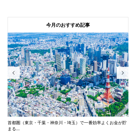
今月のおすすめ記事


超え
首都圏（東京・千葉・神奈川・埼玉）で一番効率よくお金が貯
【
まる...
お..