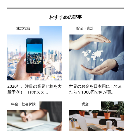
おすすめの記事
株式投資
貯金・家計
2020年、注目の業界と株を大
世界のお金を日本円にしてみ
胆予測！ FPオスス...
たら？1000円で何が買...
年金・社会保険
税金