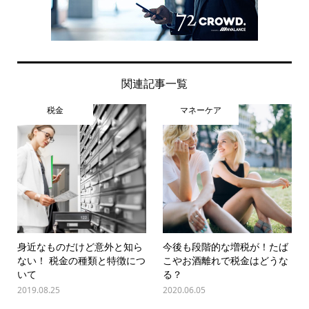
関連記事一覧
税金
マネーケア
身近なものだけど意外と知ら
今後も段階的な増税が！たば
ない！ 税金の種類と特徴につ
こやお酒離れで税金はどうな
いて
る？
2019.08.25
2020.06.05