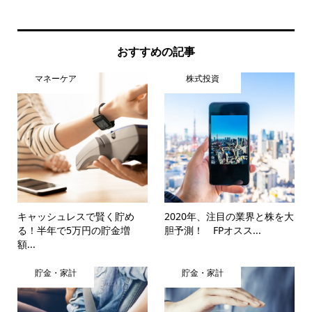
おすすめの記事
マネーケア
株式投資
キャッシュレスで賢く貯め
2020年、注目の業界と株を大
る！半年で5万円の貯金増
胆予測！ FPオスス...
額...
貯金・家計
貯金・家計