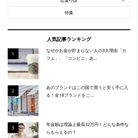
恋愛小説
特集
人気記事ランキング
なぜかお金が貯まらない人の3大理由「カ
1
フェ」、「コンビニ」あ...
あのブランドはこの国で買うと安く手に入
2
る！全18ブランドをご...
年金額は理論上最高32万円！どんな条件な
3
らもらえるの？