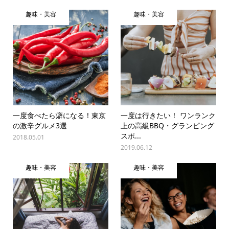
趣味・美容
趣味・美容
一度食べたら癖になる！東京
一度は行きたい！ ワンランク
の激辛グルメ3選
上の高級BBQ・グランピング
スポ...
2018.05.01
2019.06.12
趣味・美容
趣味・美容