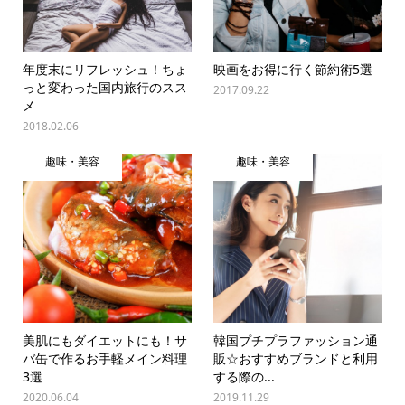
年度末にリフレッシュ！ちょ
映画をお得に行く節約術5選
っと変わった国内旅行のスス
2017.09.22
メ
2018.02.06
趣味・美容
趣味・美容
美肌にもダイエットにも！サ
韓国プチプラファッション通
バ缶で作るお手軽メイン料理
販☆おすすめブランドと利用
3選
する際の...
2020.06.04
2019.11.29