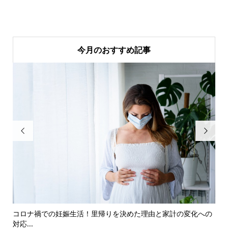
今月のおすすめ記事


コロナ禍での妊娠生活！里帰りを決めた理由と家計の変化への
自
対応...