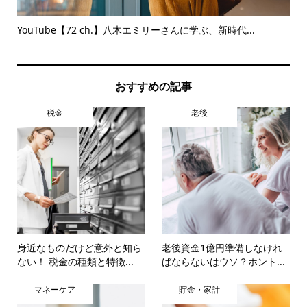
体験
YouTube【72 ch.】八木エミリーさんに学ぶ、新時代...
今
率的.
おすすめの記事
税金
老後
身近なものだけど意外と知ら
老後資金1億円準備しなけれ
ない！ 税金の種類と特徴...
ばならないはウソ？ホント...
マネーケア
貯金・家計