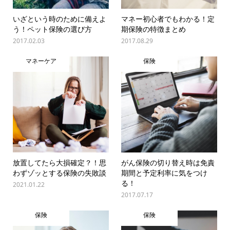
いざという時のために備えよ
マネー初心者でもわかる！定
う！ペット保険の選び方
期保険の特徴まとめ
2017.02.03
2017.08.29
マネーケア
保険
放置してたら大損確定？！思
がん保険の切り替え時は免責
わずゾッとする保険の失敗談
期間と予定利率に気をつけ
る！
2021.01.22
2017.07.17
保険
保険