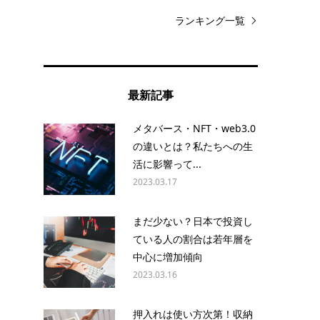
ランキング一覧
ら
最新記事
メタバース・NFT・web3.0
の違いとは？私たちへの生
活に影響って...
2023.03.17
まだ少ない？日本で投資し
ている人の割合は若年層を
中心に増加傾向
2023.03.16
押入れは使い方次第！収納