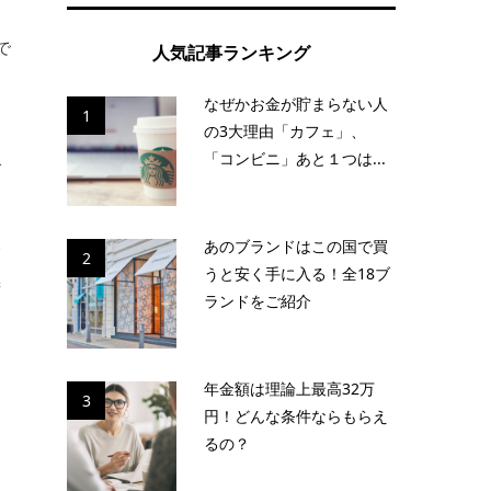
で
人気記事ランキング
なぜかお金が貯まらない人
1
な
の3大理由「カフェ」、
「コンビニ」あと１つは...
で
い
あのブランドはこの国で買
2
うと安く手に入る！全18ブ
棲
ランドをご紹介
年金額は理論上最高32万
3
円！どんな条件ならもらえ
るの？