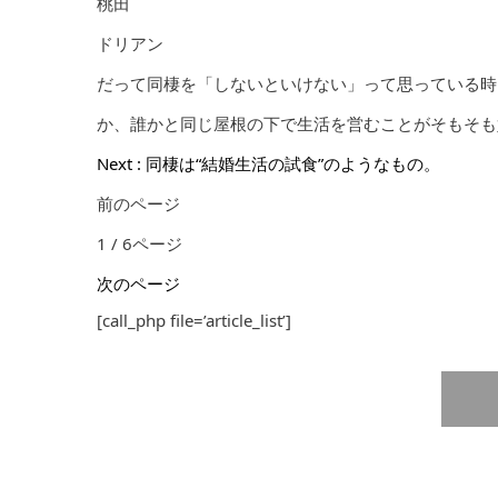
桃田
ドリアン
だって同棲を「しないといけない」って思っている時
か、誰かと同じ屋根の下で生活を営むことがそもそも
Next : 同棲は“結婚生活の試食”のようなもの。
前のページ
1 / 6ページ
次のページ
[call_php file=’article_list’]