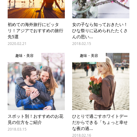
初めての海外旅行にピッタ
女の子なら知っておきたい！
リ！アジアでおすすめの旅行
ひな祭りに込められたたくさ
先5選
んの思い...
2020.02.21
2018.02.15
趣味・美容
趣味・美容
スポット別！おすすめのお花
ひとりで過ごすホワイトデー
見の仕方をご紹介
だからできる「ちょっと幸せ
な夜の過...
2018.03.15
2018.02.16