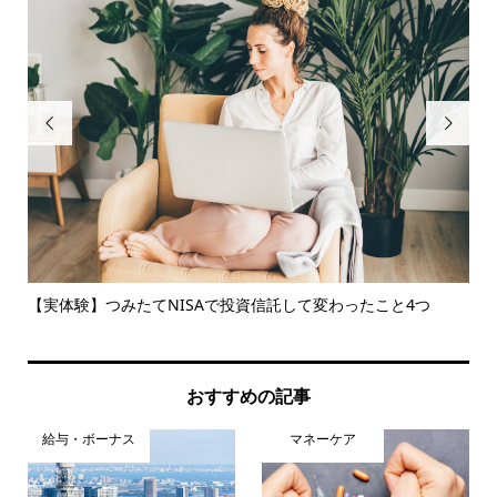


体験
【実体験】つみたてNISAで投資信託して変わったこと4つ
Go
おすすめの記事
給与・ボーナス
マネーケア