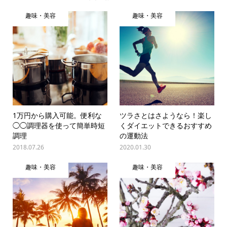
趣味・美容
趣味・美容
1万円から購入可能。便利な
ツラさとはさようなら！楽し
◯◯調理器を使って簡単時短
くダイエットできるおすすめ
調理
の運動法
2018.07.26
2020.01.30
趣味・美容
趣味・美容