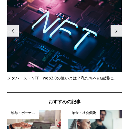


イン
メタバース・NFT・web3.0の違いとは？私たちへの生活に...
知
とは.
おすすめの記事
給与・ボーナス
年金・社会保険